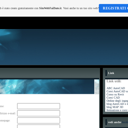
REGISTRATI 
b è stato creato gratuitamente con
SitoWebFaiDate.it
. Vuoi anche tu un tuo sito web?
Link
Link utili:
ABC AutoCAD
Corsi AutoCAD su 
Corso su Revit
Corsi CAD
Ordine degli ingeg
blog AutoCAD e d
ome:
blog MAP 3D
formazione e cors
dirizzo e-mail:
omepage:
vedi anche
face