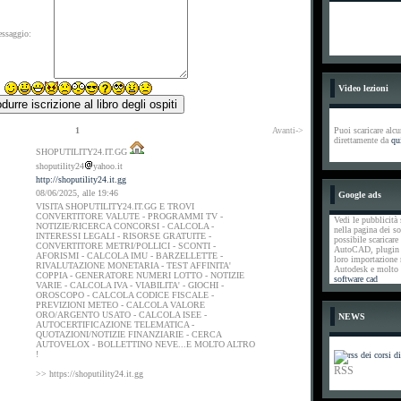
essaggio:
Video lezioni
1
Avanti->
Puoi scaricare alcu
direttamente da
qu
SHOPUTILITY24.IT.GG
shoputility24
yahoo.it
http://shoputility24.it.gg
08/06/2025, alle 19:46
Google ads
VISITA SHOPUTILITY24.IT.GG E TROVI
CONVERTITORE VALUTE - PROGRAMMI TV -
Vedi le pubblici
NOTIZIE/RICERCA CONCORSI - CALCOLA -
nella pagina dei s
INTERESSI LEGALI - RISORSE GRATUITE -
possibile scaricare 
CONVERTITORE METRI/POLLICI - SCONTI -
AutoCAD, plugin pe
AFORISMI - CALCOLA IMU - BARZELLETTE -
loro importazione
RIVALUTAZIONE MONETARIA - TEST AFFINITA'
Autodesk e molto a
COPPIA - GENERATORE NUMERI LOTTO - NOTIZIE
software cad
VARIE - CALCOLA IVA - VIABILITA' - GIOCHI -
OROSCOPO - CALCOLA CODICE FISCALE -
PREVIZIONI METEO - CALCOLA VALORE
ORO/ARGENTO USATO - CALCOLA ISEE -
NEWS
AUTOCERTIFICAZIONE TELEMATICA -
QUOTAZIONI/NOTIZIE FINANZIARIE - CERCA
AUTOVELOX - BOLLETTINO NEVE...E MOLTO ALTRO
!
RSS
>> https://shoputility24.it.gg