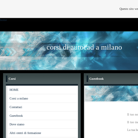
Questo sito we
home
corsi di autocad a milano
Corsi
Guestbook
HOME
Corsi a milano
Contattaci
Il tuo n
Guestbook
Il tuo in
Dove siamo
La tua h
Altri centri di formazione