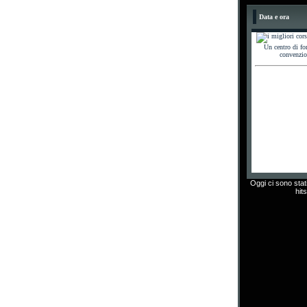
Data e ora
Un centro di f
convenzio
Oggi ci sono stati
hits