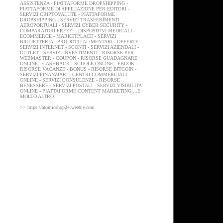
ASSISTENZA - PIATTAFORME DROPSHIPPING -
PIATTAFORME DI AFFILIAZIONE PER EDITORI -
SERVIZI CRIPTOVALUTE - PIATTAFORME
DROPSHIPPING - SERVIZI TRASFERIMENTI
AEROPORTUALI - SERVIZI CYBER SECURITY -
COMPARATORI PREZZI - DISPOSITIVI MEDICALI -
ECOMMERCE - MARKETPLACE - SERVIZI
BIGLIETTERIA - PRODOTTI ALIMENTARI - OFFERTE -
SERVIZI INTERNET - SCONTI - SERVIZI AZIENDALI -
OUTLET - SERVIZI INVESTIMENTI - RISORSE PER
WEBMASTER - COUPON - RISORSE GUADAGNARE
ONLINE - CASHBACK - SCUOLE ONLINE - EBOOK -
RISORSE VACANZE - BONUS - RISORSE BITCOIN -
SERVIZI FINANZIARI - CENTRI COMMERCIALI
ONLINE - SERVIZI CONSULENZE - RISORSE
BENESSERE - SERVIZI POSTALI - SERVIZI VISIBILITA'
ONLINE - PIATTAFORME CONTENT MARKETING....E
MOLTO ALTRO !
>> https://atomicshop24.weebly.com