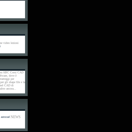
ne video lezioni
i
tà su ABC Corsi CAD
oftware, dove è
tratteggi per
r gli shape file e la
 nel CAD di
ltro ancora...
NEWS