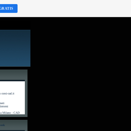
GRATIS
corsi-cad.it
neri
intorni
i a Milano - CAD
book