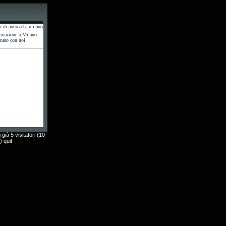
ormazione a Milano
nato con noi
 già 5 visitatori (10
) qui!