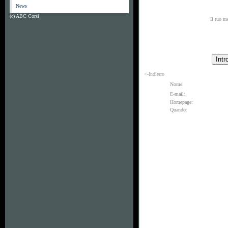
News
(c) ABC Corsi
Il tuo m
<-Indietro
Nome:
E-mail:
Homepage:
Quando: