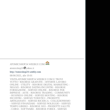
ATOMICSHOP24.WEEBLY.COM
atomicshop24
yahoo.it
http://tomicshop24.weebly.com
08/06/2025, alle 19:01
VISITA ATOMICSHOP24.WEEBLY.COM E TROVI
TUTTO ! RISORSE GRATUITE - OFFERTE LAVORO
ONLINE - UTILITY - RISORSE DIGITAL MARKETING -
NEGOZI - RISORSE DATING/INCONTRI - RISORSE
FORMAZIONE - SERVIZI ONLINE - RISORSE PER
IMPRESE - ASTE - RISORSE TRADING - COMMUNITY
- BUSINESS ONLINE - SERVIZI HOSTING - RISORSE
INCONTRI - SERVIZI TURISTICI - PRODOTTI
ARTIGIANATO - SERVIZI RICERCA - COLLEZIONISMO
- SERVIZI FINANZIARI - SERVIZI NOLEGGIO - SERVIZI
TEMPO LIBERO - RISORSE SEO - PRODOTTI SALUTE
- CORSI - SOFTWARE - RISORSE FOREX - SERVIZI